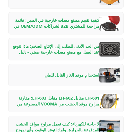
كيفية تقييم مصنع معدات خارجية في الصين: قائمة
مراجعة للمشتري B2B لشراكات OEM/ODM في
2026
من الحد الأدنى للطلب إلى الإنتاج الضخم: ماذا تتوقع
عند العمل مع مصنع معدات خارجية صيني - دليل
داخلي
استخدام موقد الغاز القابل للطي
LH-601 مقابل LH-602 مقابل LH-603: مقارنة
مراوح موقد الخشب من VOOMA المصنوعة من
الألمنيوم للطيران لإعدادات المدافئ المختلفة
لا حاجة للكهرباء: كيف تعمل مراوح مواقد الخشب
المدفوعة بالحرارة، ولماذا توفر الوقود، وأي نموذج