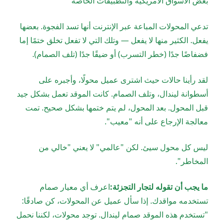
بعض الأسواق الأمريكية والتطبيقات الخاصة
تدعي المحولات المباعة عبر الإنترنت أنها تسد الفجوة. بعضها
يفعل. الكثير منها لا يفعل — وتلك التي لا تفعل تخلق ختمًا إما
فضفاضًا جدًا (خطر التسرب) أو ضيقًا جدًا (تلف الصمام).
لقد رأينا حالات حيث اشترى عميل محولًا، وأجبره على
أسطوانة ليندال، وتلف الصمام. كانت الموقد تعمل بشكل جيد
قبل المحول. بعد المحول، لم يتم ختمها بشكل صحيح. تمت
معالجة الإرجاع على أنه "معيب".
ليس كل محول سيئ. لكن "عالمي" لا يعني "خالي من
المخاطر".
ما يجب أن تقوله لتجار التجزئة:
اعرف أي معيار صمام
تستخدمه مواقدك. إذا سأل عميل عن المحولات، كن صادقًا:
"تستخدم هذه الموقد صمام ليندال. توجد محولات، لكننا نحمل