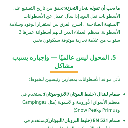
ما يجب أن تقوله لتجار التجزئة:
تحقق من تاريخ التصنيع على
الأسطوانات قبل البيع. إذا سأل عميل عن الأسطوانات
"المنتهية الصلاحية"، اشرح الفرق بين استقرار الوقود وسلامة
الأسطوانة. معظم العملاء الذين لديهم أسطوانة عمرها 3
سنوات من علامة تجارية موثوقة سيكونون بخير.
5. المحول ليس عالميًا — وإجباره يسبب
مشاكل
تأتي مواقد الأسطوانات بمعيارين رئيسيين للخيوط:
صمام ليندال (خليط البيوتان/الآيزو-بيوتان):
يستخدم في
معظم الأسواق الأوروبية والآسيوية (مثل Campingaz
وPrimus وSnow Peak)
صمام EN 521 (خليط البروبان/البيوتان):
يستخدم في