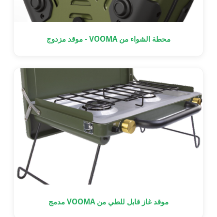
محطة الشواء من VOOMA - موقد مزدوج
موقد غاز قابل للطي من VOOMA مدمج