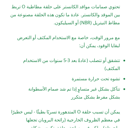
تحتوي صمامات مواقد الكانستر على حلقة مطاطية O تربط
بين الموقد والكانستر. عادة ما تكون هذه الحلقة مصنوعة من
مطاط النيتريل (NBR) أو السيليكون.
مع مرور الوقت، خاصة مع الاستخدام المكثف أو التعرض
لبقايا الوقود، يمكن أن:
تتشقق أو تتصلب (عادةً بعد 3-5 سنوات من الاستخدام
المكثف)
تشوه تحت حرارة مستمرة
تتآكل بشكل غير متساوٍ إذا تم شد صمام الأسطوانة
بشكل مفرط بشكل متكرر
يمكن أن تسبب حلقة O المتدهورة تسربًا بطيئًا - ليس خطيرًا
في معظم الظروف الخارجية (رائحة البروبان تجعلها
ملحوظة)، ولكن في مساحة مغلقة، تكون مشكلة.