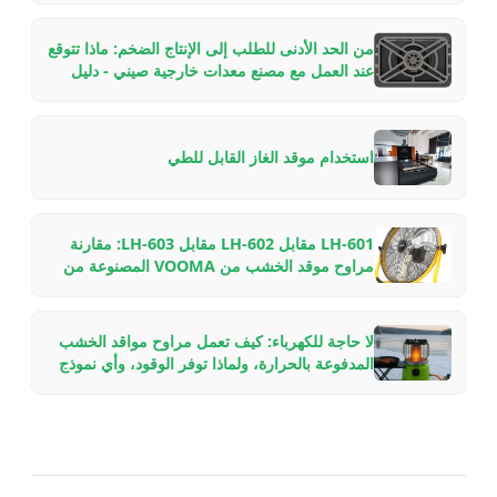
من الحد الأدنى للطلب إلى الإنتاج الضخم: ماذا تتوقع
عند العمل مع مصنع معدات خارجية صيني - دليل
داخلي
استخدام موقد الغاز القابل للطي
LH-601 مقابل LH-602 مقابل LH-603: مقارنة
مراوح موقد الخشب من VOOMA المصنوعة من
الألمنيوم للطيران لإعدادات المدافئ المختلفة
لا حاجة للكهرباء: كيف تعمل مراوح مواقد الخشب
المدفوعة بالحرارة، ولماذا توفر الوقود، وأي نموذج
تختار