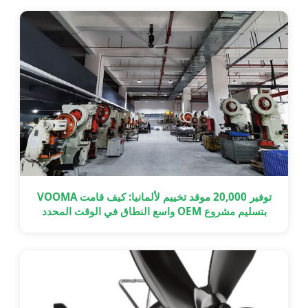
توفير 20,000 موقد تخييم لألمانيا: كيف قامت VOOMA
بتسليم مشروع OEM واسع النطاق في الوقت المحدد