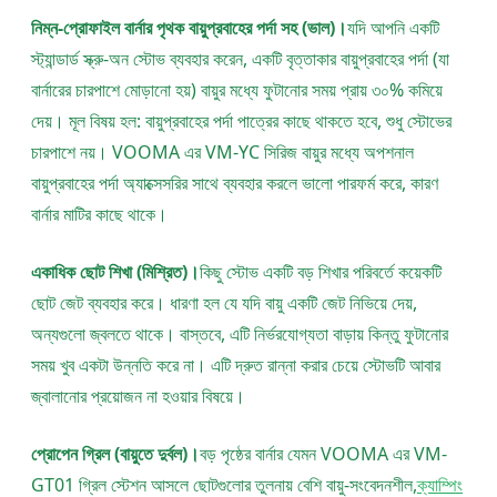
নিম্ন-প্রোফাইল বার্নার পৃথক বায়ুপ্রবাহের পর্দা সহ (ভাল)।
যদি আপনি একটি
স্ট্যান্ডার্ড স্ক্রু-অন স্টোভ ব্যবহার করেন, একটি বৃত্তাকার বায়ুপ্রবাহের পর্দা (যা
বার্নারের চারপাশে মোড়ানো হয়) বায়ুর মধ্যে ফুটানোর সময় প্রায় ৩০% কমিয়ে
দেয়। মূল বিষয় হল: বায়ুপ্রবাহের পর্দা পাত্রের কাছে থাকতে হবে, শুধু স্টোভের
চারপাশে নয়। VOOMA এর VM-YC সিরিজ বায়ুর মধ্যে অপশনাল
বায়ুপ্রবাহের পর্দা অ্যাক্সেসরির সাথে ব্যবহার করলে ভালো পারফর্ম করে, কারণ
বার্নার মাটির কাছে থাকে।
একাধিক ছোট শিখা (মিশ্রিত)।
কিছু স্টোভ একটি বড় শিখার পরিবর্তে কয়েকটি
ছোট জেট ব্যবহার করে। ধারণা হল যে যদি বায়ু একটি জেট নিভিয়ে দেয়,
অন্যগুলো জ্বলতে থাকে। বাস্তবে, এটি নির্ভরযোগ্যতা বাড়ায় কিন্তু ফুটানোর
সময় খুব একটা উন্নতি করে না। এটি দ্রুত রান্না করার চেয়ে স্টোভটি আবার
জ্বালানোর প্রয়োজন না হওয়ার বিষয়ে।
প্রোপেন গ্রিল (বায়ুতে দুর্বল)।
বড় পৃষ্ঠের বার্নার যেমন VOOMA এর VM-
GT01 গ্রিল স্টেশন আসলে ছোটগুলোর তুলনায় বেশি বায়ু-সংবেদনশীল,
ক্যাম্পিং