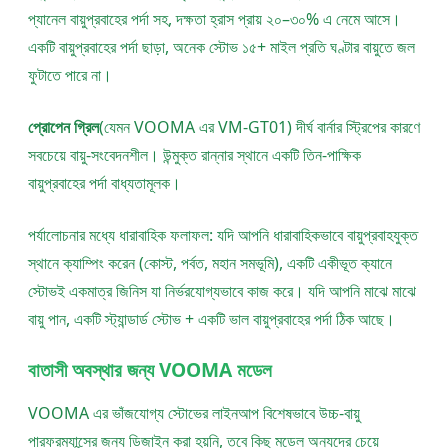
প্যানেল বায়ুপ্রবাহের পর্দা সহ, দক্ষতা হ্রাস প্রায় ২০–৩০% এ নেমে আসে।
একটি বায়ুপ্রবাহের পর্দা ছাড়া, অনেক স্টোভ ১৫+ মাইল প্রতি ঘণ্টার বায়ুতে জল
ফুটাতে পারে না।
প্রোপেন গ্রিল
(যেমন VOOMA এর VM-GT01) দীর্ঘ বার্নার স্ট্রিপের কারণে
সবচেয়ে বায়ু-সংবেদনশীল। উন্মুক্ত রান্নার স্থানে একটি তিন-পাক্ষিক
বায়ুপ্রবাহের পর্দা বাধ্যতামূলক।
পর্যালোচনার মধ্যে ধারাবাহিক ফলাফল: যদি আপনি ধারাবাহিকভাবে বায়ুপ্রবাহযুক্ত
স্থানে ক্যাম্পিং করেন (কোস্ট, পর্বত, মহান সমভূমি), একটি একীভূত ক্যানে
স্টোভই একমাত্র জিনিস যা নির্ভরযোগ্যভাবে কাজ করে। যদি আপনি মাঝে মাঝে
বায়ু পান, একটি স্ট্যান্ডার্ড স্টোভ + একটি ভাল বায়ুপ্রবাহের পর্দা ঠিক আছে।
বাতাসী অবস্থার জন্য VOOMA মডেল
VOOMA এর ভাঁজযোগ্য স্টোভের লাইনআপ বিশেষভাবে উচ্চ-বায়ু
পারফরম্যান্সের জন্য ডিজাইন করা হয়নি, তবে কিছু মডেল অন্যদের চেয়ে