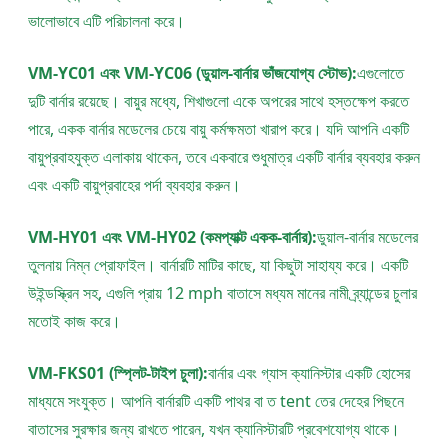
ভালোভাবে এটি পরিচালনা করে।
VM-YC01 এবং VM-YC06 (ডুয়াল-বার্নার ভাঁজযোগ্য স্টোভ):
এগুলোতে
দুটি বার্নার রয়েছে। বায়ুর মধ্যে, শিখাগুলো একে অপরের সাথে হস্তক্ষেপ করতে
পারে, একক বার্নার মডেলের চেয়ে বায়ু কর্মক্ষমতা খারাপ করে। যদি আপনি একটি
বায়ুপ্রবাহযুক্ত এলাকায় থাকেন, তবে একবারে শুধুমাত্র একটি বার্নার ব্যবহার করুন
এবং একটি বায়ুপ্রবাহের পর্দা ব্যবহার করুন।
VM-HY01 এবং VM-HY02 (কমপ্যাক্ট একক-বার্নার):
ডুয়াল-বার্নার মডেলের
তুলনায় নিম্ন প্রোফাইল। বার্নারটি মাটির কাছে, যা কিছুটা সাহায্য করে। একটি
উইন্ডস্ক্রিন সহ, এগুলি প্রায় 12 mph বাতাসে মধ্যম মানের নামী ব্র্যান্ডের চুলার
মতোই কাজ করে।
VM-FKS01 (স্প্লিট-টাইপ চুলা):
বার্নার এবং গ্যাস ক্যানিস্টার একটি হোসের
মাধ্যমে সংযুক্ত। আপনি বার্নারটি একটি পাথর বা ত tent তের দেহের পিছনে
বাতাসের সুরক্ষার জন্য রাখতে পারেন, যখন ক্যানিস্টারটি প্রবেশযোগ্য থাকে।