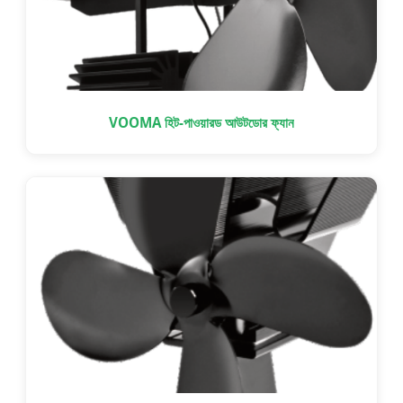
VOOMA হিট-পাওয়ারড আউটডোর ফ্যান