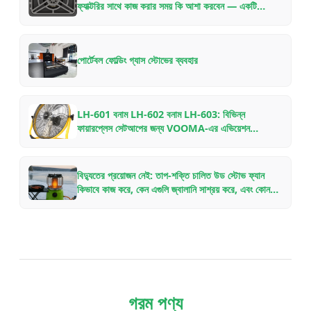
ফ্যাক্টরির সাথে কাজ করার সময় কি আশা করবেন — একটি
অভ্যন্তরীণ গাইড
পোর্টেবল ফোল্ডিং গ্যাস স্টোভের ব্যবহার
LH-601 বনাম LH-602 বনাম LH-603: বিভিন্ন
ফায়ারপ্লেস সেটআপের জন্য VOOMA-এর এভিয়েশন
অ্যালুমিনিয়াম উড স্টোভ ফ্যানের তুলনা
বিদ্যুতের প্রয়োজন নেই: তাপ-শক্তি চালিত উড স্টোভ ফ্যান
কিভাবে কাজ করে, কেন এগুলি জ্বালানি সাশ্রয় করে, এবং কোন
মডেলটি বেছে নেবেন
গরম পণ্য