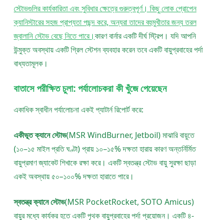
স্টোভগুলির কার্যকারিতা এবং সুবিধার ক্ষেত্রে গুরুত্বপূর্ণ। কিছু লোক প্রোপেন
ক্যানিস্টারের সহজ প্রাপ্যতা পছন্দ করে, অন্যরা তাদের বহুমুখীতার জন্য তরল
জ্বালানি স্টোভ বেছে নিতে পারে।
কারণ বার্নার একটি দীর্ঘ স্ট্রিপ। যদি আপনি
উন্মুক্ত অবস্থায় একটি গ্রিল স্টেশন ব্যবহার করেন তবে একটি বায়ুপ্রবাহের পর্দা
বাধ্যতামূলক।
বাতাসে পরীক্ষিত চুলা: পর্যালোচকরা কী খুঁজে পেয়েছেন
একাধিক স্বাধীন পর্যালোচনা একই প্যাটার্ন রিপোর্ট করে:
একীভূত ক্যানে স্টোভ
(MSR WindBurner, Jetboil) মাঝারি বায়ুতে
(১০–১৫ মাইল প্রতি ঘণ্টা) প্রায় ১০–১৫% দক্ষতা হারায় কারণ অন্তর্নির্মিত
বায়ুপ্রমাণ জ্যাকেট শিখাকে রক্ষা করে। একটি স্বতন্ত্র স্টোভ বায়ু সুরক্ষা ছাড়া
একই অবস্থায় ৫০–১০০% দক্ষতা হারাতে পারে।
স্বতন্ত্র ক্যানে স্টোভ
(MSR PocketRocket, SOTO Amicus)
বায়ুর মধ্যে কার্যকর হতে একটি পৃথক বায়ুপ্রবাহের পর্দা প্রয়োজন। একটি ৪-