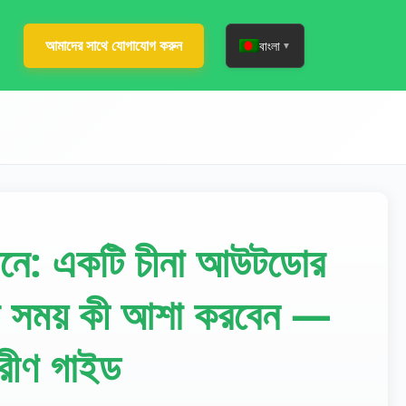
আমাদের সাথে যোগাযোগ করুন
বাংলা
▼
নে: একটি চীনা আউটডোর
রার সময় কী আশা করবেন —
রীণ গাইড