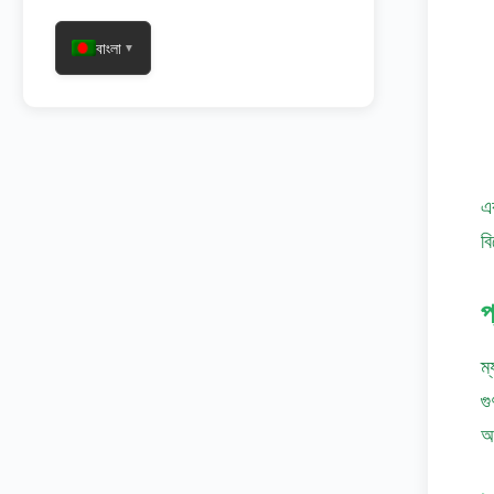
বাংলা
▼
এ
ব
প
ম্
গু
অ