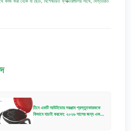
াজ করা হোক বা ছোট, বিশেষায়িত ফ্যাক্টরিগুলির সাথে, বিস্তারিত
াদ
চীনে একটি আউটডোর সরঞ্জাম প্রস্তুতকারককে
কিভাবে যাচাই করবেন: ২০২৬ সালের জন্য একটি
B2B ক্রেতার চেকলিস্ট OEM/ODM
অংশীদারিত্বের জন্য