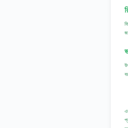
র
ফি
জ
ভ
উ
বর
এ
প্