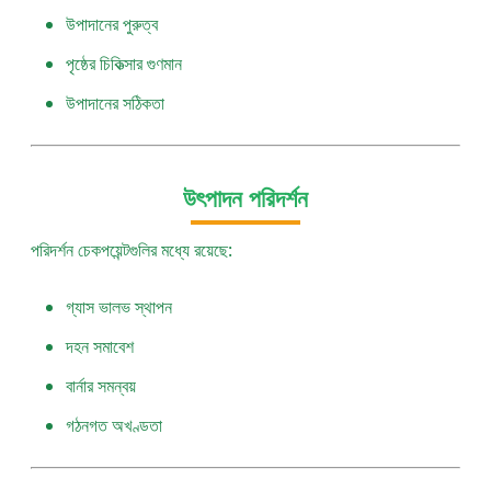
উপাদানের পুরুত্ব
পৃষ্ঠের চিকিত্সার গুণমান
উপাদানের সঠিকতা
উৎপাদন পরিদর্শন
পরিদর্শন চেকপয়েন্টগুলির মধ্যে রয়েছে:
গ্যাস ভালভ স্থাপন
দহন সমাবেশ
বার্নার সমন্বয়
গঠনগত অখণ্ডতা