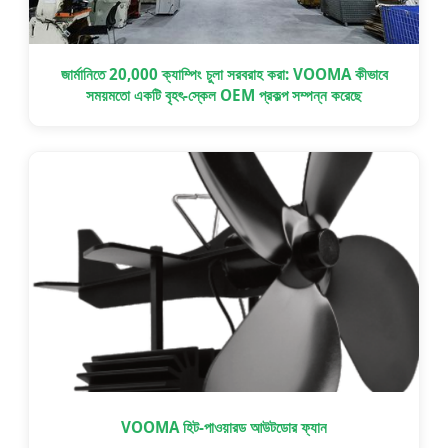
জার্মানিতে 20,000 ক্যাম্পিং চুলা সরবরাহ করা: VOOMA কীভাবে
সময়মতো একটি বৃহৎ-স্কেল OEM প্রকল্প সম্পন্ন করেছে
VOOMA হিট-পাওয়ারড আউটডোর ফ্যান