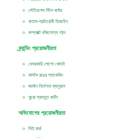
স্টেইনলেস স্টিল বার্নার
বাতাস-প্রতিরোধী ডিজাইন
কম্প্যাক্ট ভাঁজযোগ্য গঠন
ব্র্যান্ডিং প্রয়োজনীয়তা
বেসরকারি লোগো খোদাই
কাস্টম রঙের প্যাকেজিং
জার্মান নির্দেশনা ম্যানুয়াল
খুচরা প্রস্তুত কার্টন
অভিযোগের প্রয়োজনীয়তা
সিই মার্ক