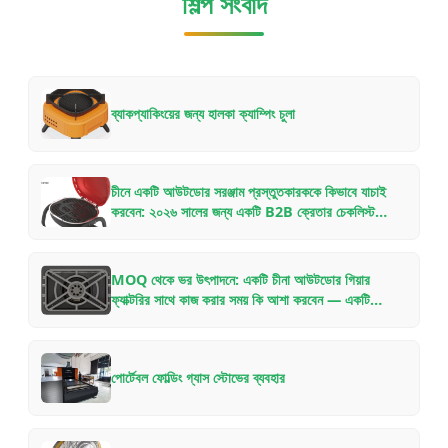
শিল্প সংবাদ
ব্যাকপ্যাকিংয়ের জন্য হালকা ক্যাম্পিং চুলা
চীনে একটি আউটডোর সরঞ্জাম প্রস্তুতকারককে কিভাবে যাচাই
করবেন: ২০২৬ সালের জন্য একটি B2B ক্রেতার চেকলিস্ট
OEM/ODM অংশীদারিত্বের জন্য
MOQ থেকে ভর উৎপাদনে: একটি চীনা আউটডোর গিয়ার
ফ্যাক্টরির সাথে কাজ করার সময় কি আশা করবেন — একটি
অভ্যন্তরীণ গাইড
পোর্টেবল ফোল্ডিং গ্যাস স্টোভের ব্যবহার