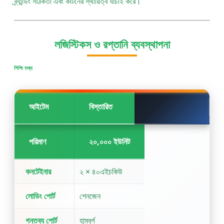
ব্র্যান্ডিং সঠিকতা এবং কার্টনের স্থায়িত্ব যাচাই করে।
লজিস্টিকস ও রপ্তানি ব্যবস্থাপনা
শিপিং তথ্য
আইটেম
বিস্তারিত
পরিমাণ
২০,০০০ ইউনিট
কনটেইনার
২ × ৪০এইচকিউ
লোডিং পোর্ট
শেনজেন
গন্তব্য পোর্ট
হামবুর্গ