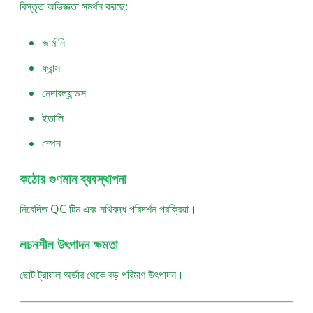
বিস্তৃত অভিজ্ঞতা সমর্থন করছে:
জার্মানি
ফ্রান্স
নেদারল্যান্ডস
ইতালি
স্পেন
কঠোর গুণমান ব্যবস্থাপনা
নিবেদিত QC টিম এবং নথিবদ্ধ পরিদর্শন প্রক্রিয়া।
লচনশীল উৎপাদন ক্ষমতা
ছোট ট্রায়াল অর্ডার থেকে বড় পরিমাণ উৎপাদন।