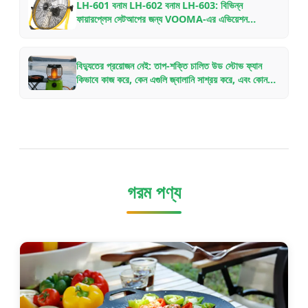
LH-601 বনাম LH-602 বনাম LH-603: বিভিন্ন
ফায়ারপ্লেস সেটআপের জন্য VOOMA-এর এভিয়েশন
অ্যালুমিনিয়াম উড স্টোভ ফ্যানের তুলনা
বিদ্যুতের প্রয়োজন নেই: তাপ-শক্তি চালিত উড স্টোভ ফ্যান
কিভাবে কাজ করে, কেন এগুলি জ্বালানি সাশ্রয় করে, এবং কোন
মডেলটি বেছে নেবেন
গরম পণ্য