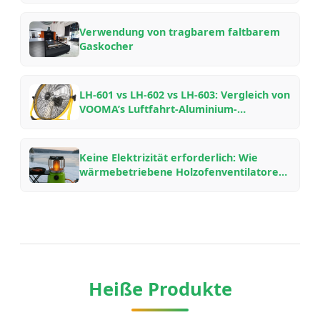
arbeiten – Ein Insider-Leitfaden
Verwendung von tragbarem faltbarem
Gaskocher
LH-601 vs LH-602 vs LH-603: Vergleich von
VOOMA’s Luftfahrt-Aluminium-
Holzofenventilatoren für verschiedene
Kaminaufbauten
Keine Elektrizität erforderlich: Wie
wärmebetriebene Holzofenventilatoren
funktionieren, warum sie Kraftstoff
sparen und welches Modell man wählen
sollte
Heiße Produkte