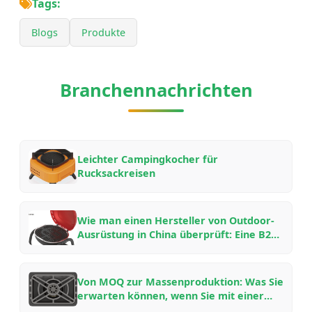
Tags:
Blogs
Produkte
Branchennachrichten
Leichter Campingkocher für
Rucksackreisen
Wie man einen Hersteller von Outdoor-
Ausrüstung in China überprüft: Eine B2B-
Checkliste für OEM/ODM-
Partnerschaften im Jahr 2026
Von MOQ zur Massenproduktion: Was Sie
erwarten können, wenn Sie mit einer
chinesischen Outdoor-Ausrüstungsfabrik