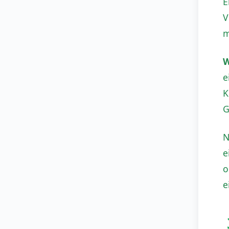
E
V
m
W
e
K
G
N
e
o
e