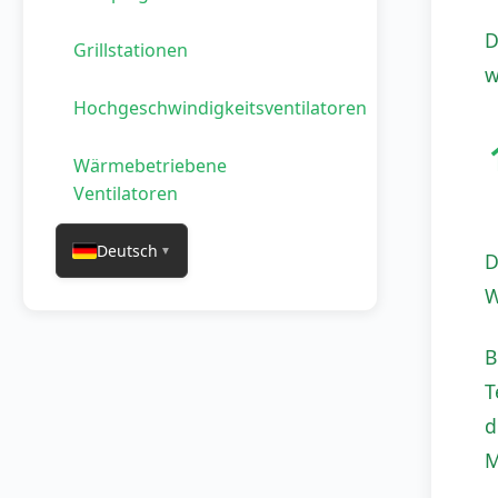
D
Grillstationen
w
Hochgeschwindigkeitsventilatoren
Wärmebetriebene
Ventilatoren
Deutsch
▼
D
W
B
T
d
M