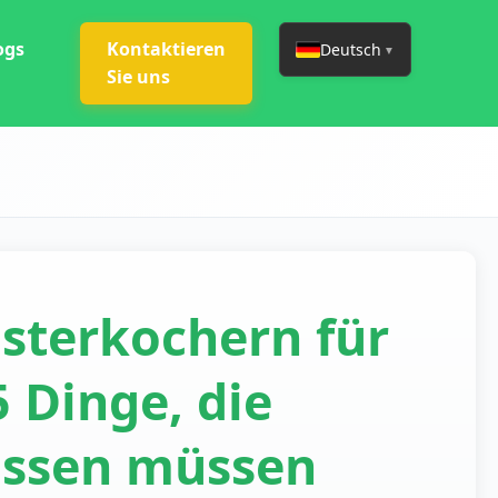
ogs
Kontaktieren
Deutsch
▼
Sie uns
isterkochern für
 Dinge, die
issen müssen