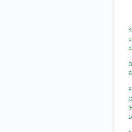
K
p
d
D
B
E
Q
(
L