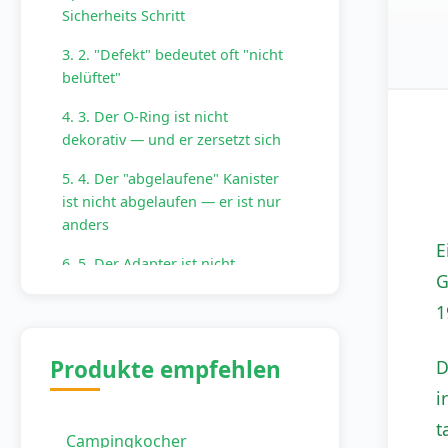
Sicherheits Schritt
3. 2. "Defekt" bedeutet oft "nicht
belüftet"
4. 3. Der O-Ring ist nicht
dekorativ — und er zersetzt sich
5. 4. Der "abgelaufene" Kanister
ist nicht abgelaufen — er ist nur
anders
E
6. 5. Der Adapter ist nicht
G
universell — und das Erzwingen
1
verursacht Probleme
7. Warum dies Rücksendungen
Produkte empfehlen
D
reduziert — und warum sich der
Aufwand lohnt
i
t
Campingkocher