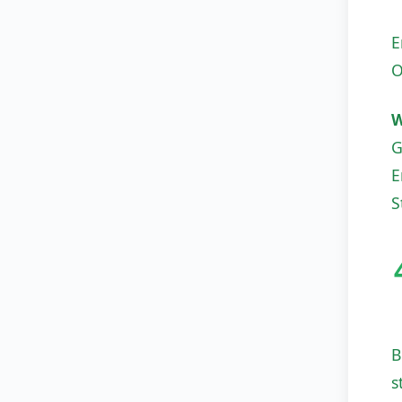
E
O
W
G
E
S
B
s