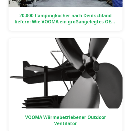
20.000 Campingkocher nach Deutschland
liefern: Wie VOOMA ein großangelegtes OEM-
Projekt pünktlich umsetzte
VOOMA Wärmebetriebener Outdoor
Ventilator