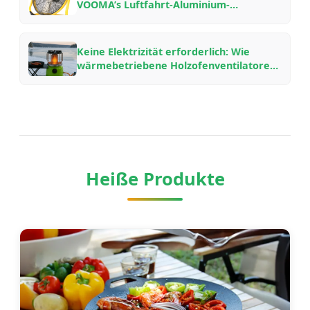
VOOMA’s Luftfahrt-Aluminium-
Holzofenventilatoren für verschiedene
Kaminaufbauten
Keine Elektrizität erforderlich: Wie
wärmebetriebene Holzofenventilatoren
funktionieren, warum sie Kraftstoff
sparen und welches Modell man wählen
sollte
Heiße Produkte