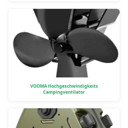
VOOMA Hochgeschwindigkeits
Campingventilator