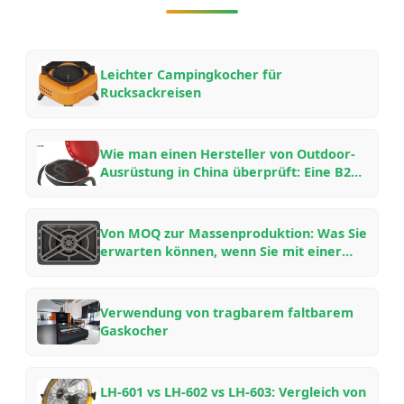
Leichter Campingkocher für
Rucksackreisen
Wie man einen Hersteller von Outdoor-
Ausrüstung in China überprüft: Eine B2B-
Checkliste für OEM/ODM-
Partnerschaften im Jahr 2026
Von MOQ zur Massenproduktion: Was Sie
erwarten können, wenn Sie mit einer
chinesischen Outdoor-Ausrüstungsfabrik
arbeiten – Ein Insider-Leitfaden
Verwendung von tragbarem faltbarem
Gaskocher
LH-601 vs LH-602 vs LH-603: Vergleich von