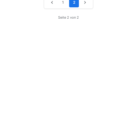
‹
1
2
›
Seite 2 von 2