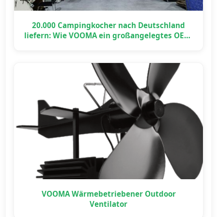
20.000 Campingkocher nach Deutschland
liefern: Wie VOOMA ein großangelegtes OEM-
Projekt pünktlich umsetzte
VOOMA Wärmebetriebener Outdoor
Ventilator