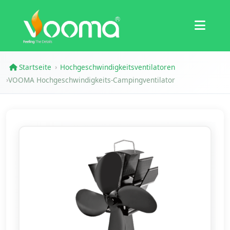
Zertifizierungen
Fallstudie
Startseite
Hochgeschwindigkeitsventilatoren
›
VOOMA Hochgeschwindigkeits-Campingventilator
›