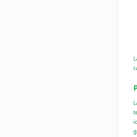
L
c
L
t
i
g