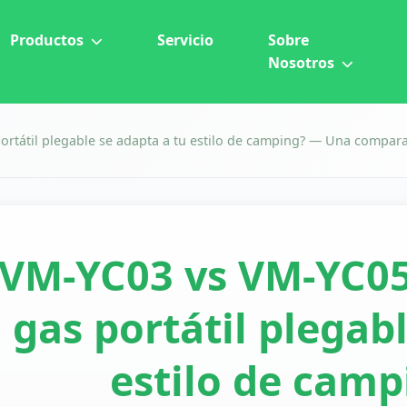
Productos
Servicio
Sobre
Nosotros
ortátil plegable se adapta a tu estilo de camping? — Una compara
VM-YC03 vs VM-YC05:
gas portátil plegab
estilo de cam