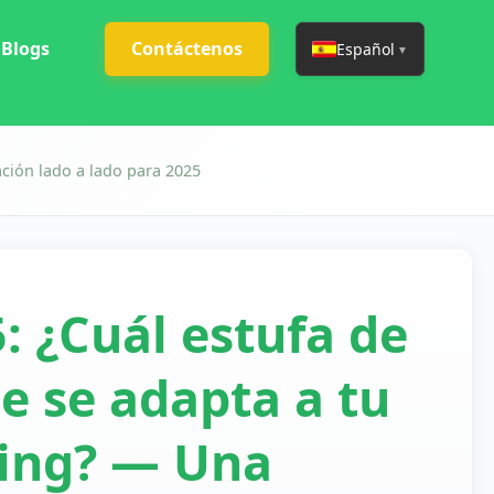
Blogs
Contáctenos
Español
▼
ción lado a lado para 2025
 ¿Cuál estufa de
le se adapta a tu
ping? — Una