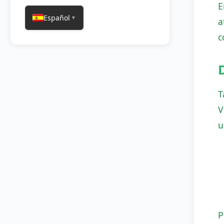
E
Español
▼
a
c
T
V
u
P