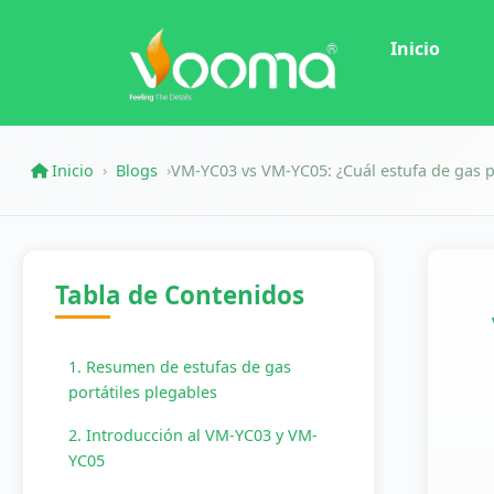
Inicio
Inicio
Blogs
VM-YC03 vs VM-YC05: ¿Cuál estufa de gas p
›
›
Tabla de Contenidos
1. Resumen de estufas de gas
portátiles plegables
2. Introducción al VM-YC03 y VM-
YC05