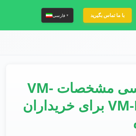
با ما تماس بگیرید
فارسی
▼
6 باتری یا 9 باتری؟ بررسی مشخصات VM-
PF00A در مقابل VM-PF00D برای خریداران