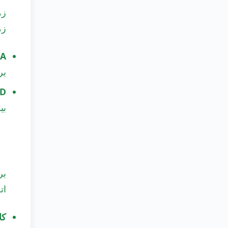
زما
A:
بر
D:
بی
بر
ات
کا