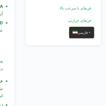
A:
فن‌های با سرعت بالا
آن
فن‌های حرارتی
D:
عم
فارسی
▼
پی
زم
خر
اس
زم