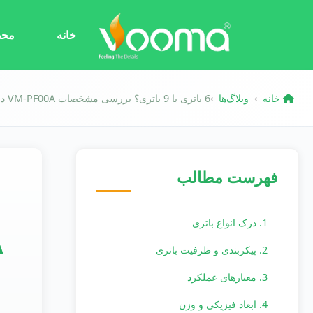
خانه
محص
خانه
وبلاگ‌ها
6 باتری یا 9 باتری؟ بررسی مشخصات VM-PF00A در مقابل VM-PF00D برای خریداران عمده
›
›
فهرست مطالب
1. درک انواع باتری
2. پیکربندی و ظرفیت باتری
3. معیارهای عملکرد
4. ابعاد فیزیکی و وزن