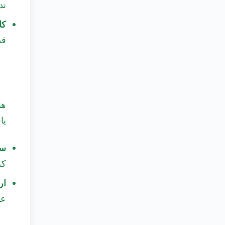
ند
کا
قد
هن
یافته VM-PF00D معمولاً ب
سر
کر
ار
عا