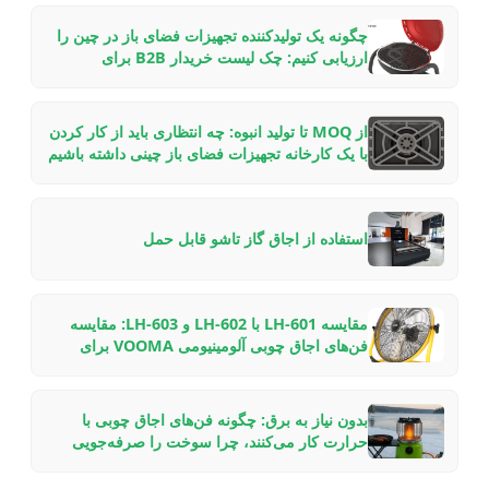
چگونه یک تولیدکننده تجهیزات فضای باز در چین را
ارزیابی کنیم: چک لیست خریدار B2B برای
همکاری‌های OEM/ODM در سال ۲۰۲۶
از MOQ تا تولید انبوه: چه انتظاری باید از کار کردن
با یک کارخانه تجهیزات فضای باز چینی داشته باشیم
— راهنمایی از درون
استفاده از اجاق گاز تاشو قابل حمل
مقایسه LH-601 با LH-602 و LH-603: مقایسه
فن‌های اجاق چوبی آلومینیومی VOOMA برای
تنظیمات مختلف شومینه
بدون نیاز به برق: چگونه فن‌های اجاق چوبی با
حرارت کار می‌کنند، چرا سوخت را صرفه‌جویی
می‌کنند و کدام مدل را انتخاب کنیم