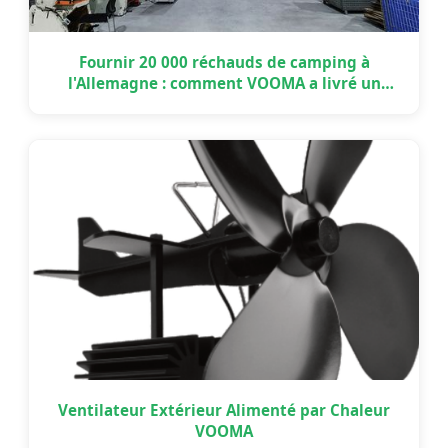
Fournir 20 000 réchauds de camping à
l'Allemagne : comment VOOMA a livré un
projet OEM à grande échelle à temps
Ventilateur Extérieur Alimenté par Chaleur
VOOMA