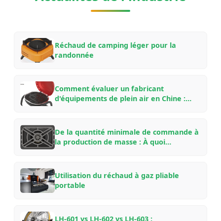
Réchaud de camping léger pour la
randonnée
Comment évaluer un fabricant
d'équipements de plein air en Chine :
Une liste de contrôle pour les acheteurs
B2B pour les partenariats OEM/ODM en
2026
De la quantité minimale de commande à
la production de masse : À quoi
s'attendre en travaillant avec une usine
d'équipements de plein air chinoise — Un
guide d'initié
Utilisation du réchaud à gaz pliable
portable
LH-601 vs LH-602 vs LH-603 :