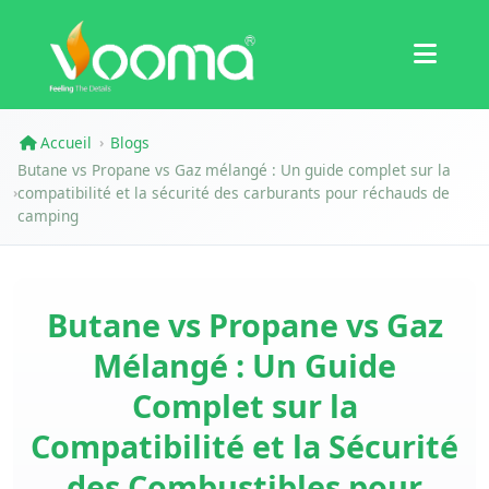
Certifications
Étude de cas
Accueil
Blogs
›
Butane vs Propane vs Gaz mélangé : Un guide complet sur la
compatibilité et la sécurité des carburants pour réchauds de
›
camping
Butane vs Propane vs Gaz
Mélangé : Un Guide
Complet sur la
Compatibilité et la Sécurité
des Combustibles pour