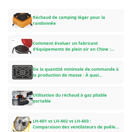
Réchaud de camping léger pour la
randonnée
Comment évaluer un fabricant
d'équipements de plein air en Chine :
Une liste de contrôle pour les acheteurs
B2B pour les partenariats OEM/ODM en
2026
De la quantité minimale de commande à
la production de masse : À quoi
s'attendre en travaillant avec une usine
d'équipements de plein air chinoise — Un
guide d'initié
Utilisation du réchaud à gaz pliable
portable
LH-601 vs LH-602 vs LH-603 :
Comparaison des ventilateurs de poêle à