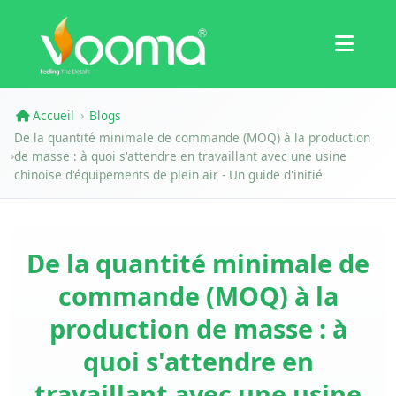
Certifications
Étude de cas
Accueil
Blogs
›
De la quantité minimale de commande (MOQ) à la production
de masse : à quoi s'attendre en travaillant avec une usine
›
chinoise d'équipements de plein air - Un guide d'initié
De la quantité minimale de
commande (MOQ) à la
production de masse : à
quoi s'attendre en
travaillant avec une usine