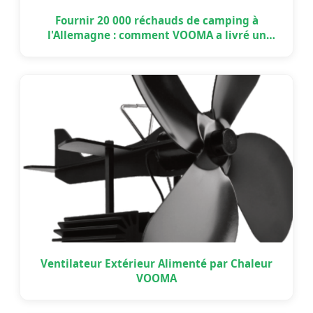
Fournir 20 000 réchauds de camping à
l'Allemagne : comment VOOMA a livré un
projet OEM à grande échelle à temps
Ventilateur Extérieur Alimenté par Chaleur
VOOMA