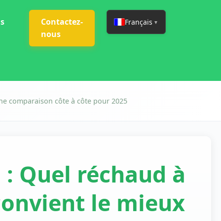
gs
Contactez-
Français
▼
nous
Une comparaison côte à côte pour 2025
: Quel réchaud à
convient le mieux