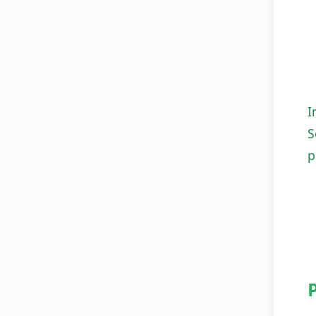
I
S
p