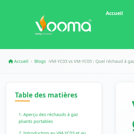
Accueil
Accueil
Blogs
VM-YC03 vs VM-YC05 : Quel réchaud à gaz 
›
›
Table des matières
1. Aperçu des réchauds à gaz
pliants portables
2. Introduction au VM-YC03 et au