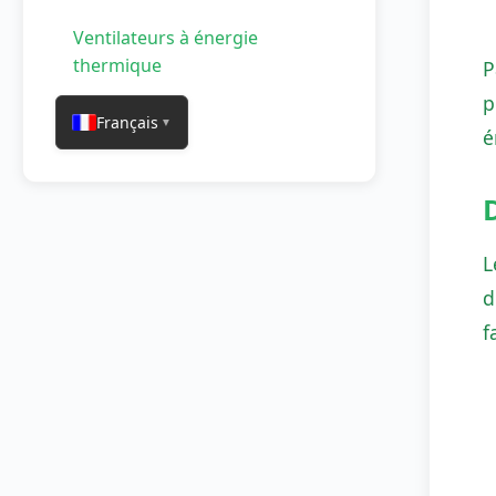
Ventilateurs à énergie
thermique
P
p
Français
▼
é
L
d
f