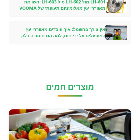
LH-601 מול LH-602 מול LH-603: השוואת
מאווררי עץ מאלומיניום תעופתי של VOOMA
עבור סטים שונים של אח
אין צורך בחשמל: איך עובדים מאווררי עץ
המופעלים על ידי חום, למה הם חוסכים דלק
ואיזה דגם לבחור
מוצרים חמים