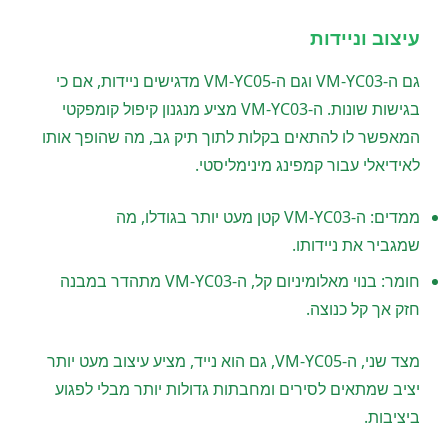
עיצוב וניידות
גם ה-VM-YC03 וגם ה-VM-YC05 מדגישים ניידות, אם כי
בגישות שונות. ה-VM-YC03 מציע מנגנון קיפול קומפקטי
המאפשר לו להתאים בקלות לתוך תיק גב, מה שהופך אותו
לאידיאלי עבור קמפינג מינימליסטי.
ממדים: ה-VM-YC03 קטן מעט יותר בגודלו, מה
שמגביר את ניידותו.
חומר: בנוי מאלומיניום קל, ה-VM-YC03 מתהדר במבנה
חזק אך קל כנוצה.
מצד שני, ה-VM-YC05, גם הוא נייד, מציע עיצוב מעט יותר
יציב שמתאים לסירים ומחבתות גדולות יותר מבלי לפגוע
ביציבות.