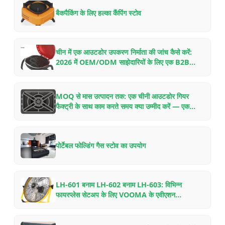
बैकपैकिंग के लिए हल्का कैंपिंग स्टोव
चीन में एक आउटडोर उपकरण निर्माता की जांच कैसे करें:
2026 में OEM/ODM साझेदारियों के लिए एक B2B
खरीदार की चेकलिस्ट
MOQ से मास उत्पादन तक: एक चीनी आउटडोर गियर
फैक्ट्री के साथ काम करते समय क्या उम्मीद करें — एक
अंदरूनी गाइड
पोर्टेबल फोल्डिंग गैस स्टोव का उपयोग
LH-601 बनाम LH-602 बनाम LH-603: विभिन्न
फायरप्लेस सेटअप के लिए VOOMA के एवीएशन
एल्युमिनियम वुड स्टोव फैन की तुलना