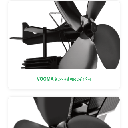
VOOMA हीट-पावर्ड आउटडोर फैन