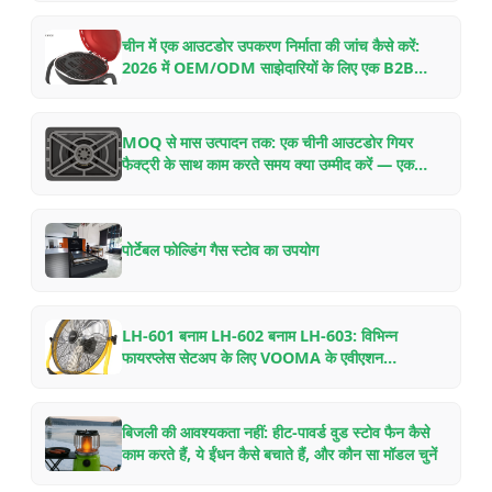
चीन में एक आउटडोर उपकरण निर्माता की जांच कैसे करें:
2026 में OEM/ODM साझेदारियों के लिए एक B2B
खरीदार की चेकलिस्ट
MOQ से मास उत्पादन तक: एक चीनी आउटडोर गियर
फैक्ट्री के साथ काम करते समय क्या उम्मीद करें — एक
अंदरूनी गाइड
पोर्टेबल फोल्डिंग गैस स्टोव का उपयोग
LH-601 बनाम LH-602 बनाम LH-603: विभिन्न
फायरप्लेस सेटअप के लिए VOOMA के एवीएशन
एल्युमिनियम वुड स्टोव फैन की तुलना
बिजली की आवश्यकता नहीं: हीट-पावर्ड वुड स्टोव फैन कैसे
काम करते हैं, ये ईंधन कैसे बचाते हैं, और कौन सा मॉडल चुनें