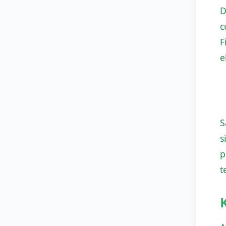
D
c
F
e
S
s
p
t