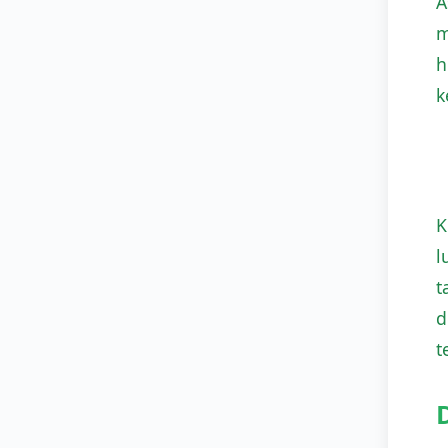
A
m
h
k
K
l
t
d
t