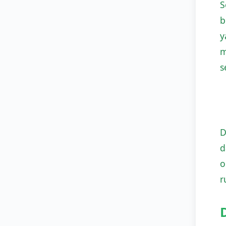
S
b
y
m
s
D
d
o
r