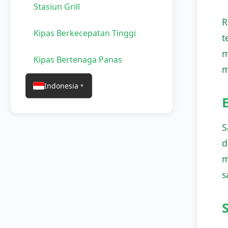
Stasiun Grill
R
Kipas Berkecepatan Tinggi
t
m
Kipas Bertenaga Panas
m
Indonesia
▼
S
d
m
s