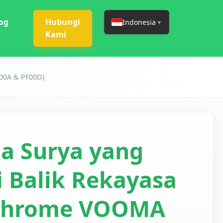
og
Hubungi
Indonesia
▼
Kami
F00A & PF00D)
a Surya yang
i Balik Rekayasa
i Chrome VOOMA