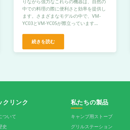
りながら強力なこれらの機器は、自然の
中での料理の際に便利さと効率を提供し
ます。さまざまなモデルの中で、VM-
YC03とVM-YC05が際立っています…
続きを読む
ックリンク
私たちの製品
について
キャンプ用ストーブ
歴史
グリルステーション