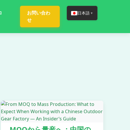
ロ
お問い合わ
日本語
▼
せ
MOQから量産へ：中国の