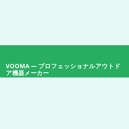
VOOMA — プロフェッショナルアウトド
ア機器メーカー
VOOMAは、ポータブルキャンプストーブ、屋外ファ
ン、薪ストーブファン、照明機器の主要な製造業者で
す。年間生産能力は50万台以上。2009年から
OEM/ODMサービスを提供しています。中国のガス機器
産業の中心、広東省中山市に本社を置いています。