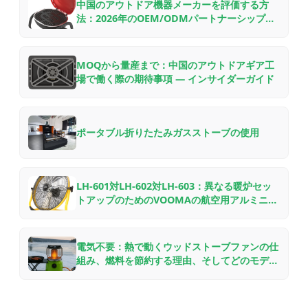
中国のアウトドア機器メーカーを評価する方
法：2026年のOEM/ODMパートナーシップの
ためのB2Bバイヤーチェックリスト
MOQから量産まで：中国のアウトドアギア工
場で働く際の期待事項 — インサイダーガイド
ポータブル折りたたみガスストーブの使用
LH-601対LH-602対LH-603：異なる暖炉セッ
トアップのためのVOOMAの航空用アルミニウ
ム製ウッドストーブファンの比較
電気不要：熱で動くウッドストーブファンの仕
組み、燃料を節約する理由、そしてどのモデル
を選ぶべきか