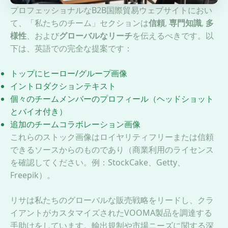
プロフェッショナルなB2B国際貿易ウェブサイトにおい
て、「私たちのチーム」セクションは
信頼
,
専門知識
,
多
様性
、および
グローバルなリーチ
を伝えるべきです。以
下は、英語での完全な提案です：
トップにヒーロー/グループ画像
イントロダクションテキスト
個々のチームメンバーのプロフィール（ヘッドショット
とバイオ付き）
追加のチームコラボレーション画像
これらのストック画像はロイヤリティフリーまたは信頼
できるソースからのものであり（商業利用のライセンス
を確認してください。例：StockCake、Getty、
Freepik）。
リサは私たちのグローバルな販売戦略をリードし、クラ
イアントがカスタマイズされたVOOMA製品を調達する
手助けをしています。輸出規制や市場ニーズに関する深