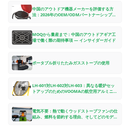
中国のアウトドア機器メーカーを評価する方
法：2026年のOEM/ODMパートナーシップの
ためのB2Bバイヤーチェックリスト
MOQから量産まで：中国のアウトドアギア工
場で働く際の期待事項 — インサイダーガイド
ポータブル折りたたみガスストーブの使用
LH-601対LH-602対LH-603：異なる暖炉セッ
トアップのためのVOOMAの航空用アルミニウ
ム製ウッドストーブファンの比較
電気不要：熱で動くウッドストーブファンの仕
組み、燃料を節約する理由、そしてどのモデル
を選ぶべきか