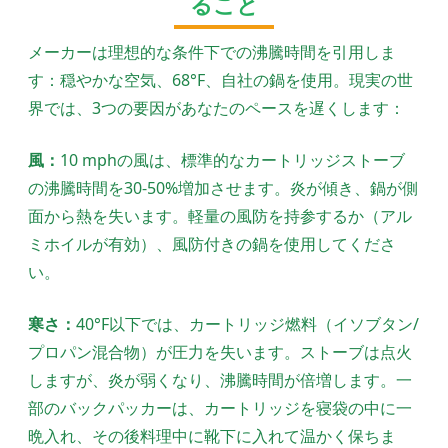
ること
メーカーは理想的な条件下での沸騰時間を引用しま
す：穏やかな空気、68°F、自社の鍋を使用。現実の世
界では、3つの要因があなたのペースを遅くします：
風：
10 mphの風は、標準的なカートリッジストーブ
の沸騰時間を30-50%増加させます。炎が傾き、鍋が側
面から熱を失います。軽量の風防を持参するか（アル
ミホイルが有効）、風防付きの鍋を使用してくださ
い。
寒さ：
40°F以下では、カートリッジ燃料（イソブタン/
プロパン混合物）が圧力を失います。ストーブは点火
しますが、炎が弱くなり、沸騰時間が倍増します。一
部のバックパッカーは、カートリッジを寝袋の中に一
晩入れ、その後料理中に靴下に入れて温かく保ちま