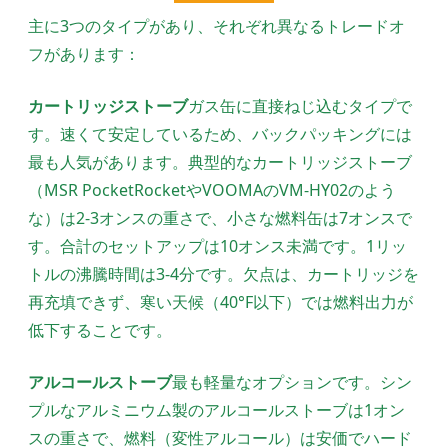
主に3つのタイプがあり、それぞれ異なるトレードオ
フがあります：
カートリッジストーブ
ガス缶に直接ねじ込むタイプで
す。速くて安定しているため、バックパッキングには
最も人気があります。典型的なカートリッジストーブ
（MSR PocketRocketやVOOMAのVM-HY02のよう
な）は2-3オンスの重さで、小さな燃料缶は7オンスで
す。合計のセットアップは10オンス未満です。1リッ
トルの沸騰時間は3-4分です。欠点は、カートリッジを
再充填できず、寒い天候（40°F以下）では燃料出力が
低下することです。
アルコールストーブ
最も軽量なオプションです。シン
プルなアルミニウム製のアルコールストーブは1オン
スの重さで、燃料（変性アルコール）は安価でハード