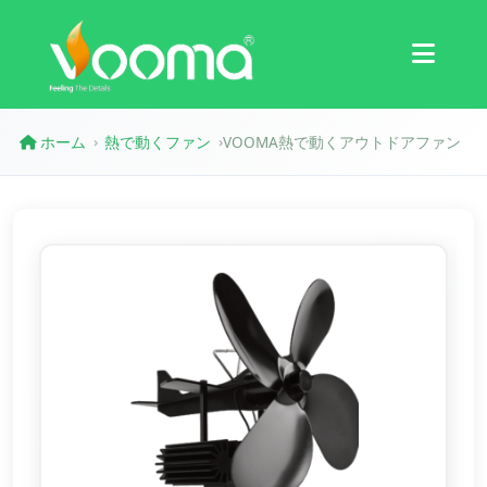
認証
ケーススタディ
ホーム
熱で動くファン
VOOMA熱で動くアウトドアファン
›
›