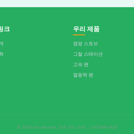
링크
우리 제품
개
캠핑 스토브
혁
그릴 스테이션
고속 팬
열동력 팬
© 2026 cncute.com. 모든 권리 보유. | VOOMA 제공