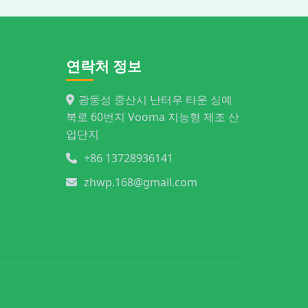
연락처 정보
광둥성 중산시 난터우 타운 싱예
북로 60번지 Vooma 지능형 제조 산
업단지
+86 13728936141
zhwp.168@gmail.com