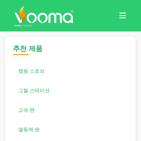
인증
사례 연구
추천 제품
캠핑 스토브
그릴 스테이션
고속 팬
열동력 팬