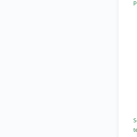
p
S
t