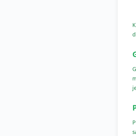
K
d
G
m
j
P
s