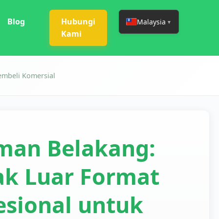
Blog
Hubungi
Malaysia
▼
Kami
embeli Komersial
man Belakang:
k Luar Format
esional untuk