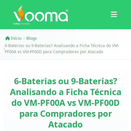
Certificações
Estudo de Caso
Início
Blogs
›
6-Baterias ou 9-Baterias? Analisando a Ficha Técnica do VM-
›
PF00A vs VM-PF00D para Compradores por Atacado
6-Baterias ou 9-Baterias?
Analisando a Ficha Técnica
do VM-PF00A vs VM-PF00D
para Compradores por
Atacado