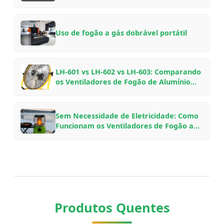
de Equipamentos Externos Chinesa —
Um Guia de Insider
Uso de fogão a gás dobrável portátil
LH-601 vs LH-602 vs LH-603: Comparando
os Ventiladores de Fogão de Alumínio
para Aviação da VOOMA para Diferentes
Configurações de Lareira
Sem Necessidade de Eletricidade: Como
Funcionam os Ventiladores de Fogão a
Lenha Movidos a Calor, Por Que
Economizam Combustível e Qual Modelo
Escolher
Produtos Quentes