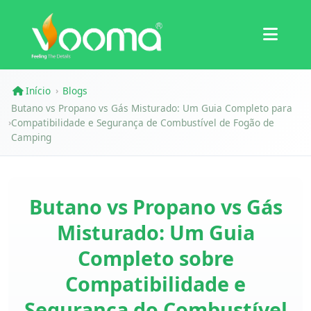
Certificações
Estudo de Caso
Início
Blogs
›
Butano vs Propano vs Gás Misturado: Um Guia Completo para
Compatibilidade e Segurança de Combustível de Fogão de
›
Camping
Butano vs Propano vs Gás
Misturado: Um Guia
Completo sobre
Compatibilidade e
Segurança do Combustível