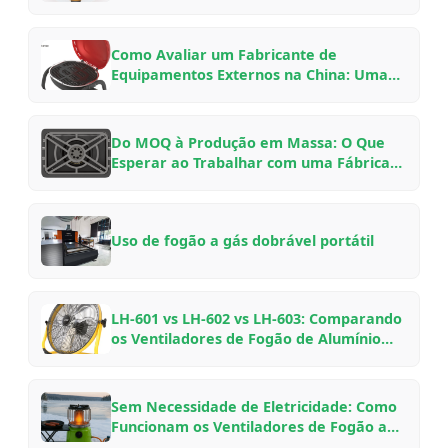
Como Avaliar um Fabricante de
Equipamentos Externos na China: Uma
Lista de Verificação para Compradores
B2B para Parcerias OEM/ODM em 2026
Do MOQ à Produção em Massa: O Que
Esperar ao Trabalhar com uma Fábrica
de Equipamentos Externos Chinesa —
Um Guia de Insider
Uso de fogão a gás dobrável portátil
LH-601 vs LH-602 vs LH-603: Comparando
os Ventiladores de Fogão de Alumínio
para Aviação da VOOMA para Diferentes
Configurações de Lareira
Sem Necessidade de Eletricidade: Como
Funcionam os Ventiladores de Fogão a
Lenha Movidos a Calor, Por Que