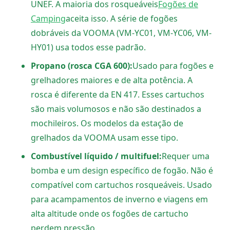
UNEF. A maioria dos rosqueáveis
Fogões de
Camping
aceita isso. A série de fogões
dobráveis da VOOMA (VM-YC01, VM-YC06, VM-
HY01) usa todos esse padrão.
Propano (rosca CGA 600):
Usado para fogões e
grelhadores maiores e de alta potência. A
rosca é diferente da EN 417. Esses cartuchos
são mais volumosos e não são destinados a
mochileiros. Os modelos da estação de
grelhados da VOOMA usam esse tipo.
Combustível líquido / multifuel:
Requer uma
bomba e um design específico de fogão. Não é
compatível com cartuchos rosqueáveis. Usado
para acampamentos de inverno e viagens em
alta altitude onde os fogões de cartucho
perdem pressão.