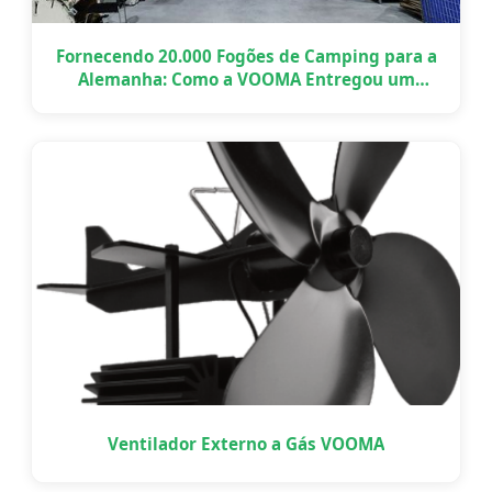
Fornecendo 20.000 Fogões de Camping para a
Alemanha: Como a VOOMA Entregou um
Projeto OEM em Grande Escala a Tempo
Ventilador Externo a Gás VOOMA