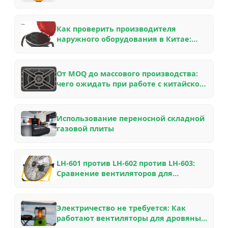
Как проверить производителя
наружного оборудования в Китае:
контрольный список B2B-покупателя
для партнерства OEM/ODM в 2026 году
От MOQ до массового производства:
чего ожидать при работе с китайской
фабрикой по производству наружного
снаряжения — руководство
инсайдера
Использование переносной складной
газовой плиты
LH-601 против LH-602 против LH-603:
Сравнение вентиляторов для
дровяных печей VOOMA из
авиационного алюминия для
различных каминов
Электричество не требуется: Как
работают вентиляторы для дровяных