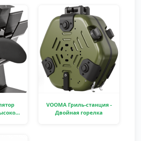
лятор
VOOMA Гриль-станция -
высокой
Двойная горелка