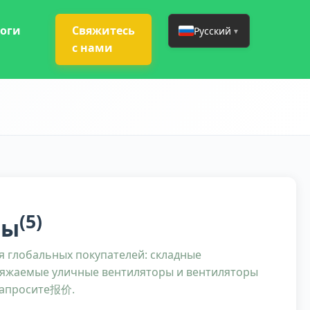
оги
Свяжитесь
Русский
▼
с нами
(5)
ты
я глобальных покупателей: складные
ряжаемые уличные вентиляторы и вентиляторы
 Запросите报价.