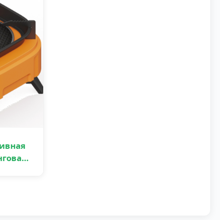
ивная
нговая
o