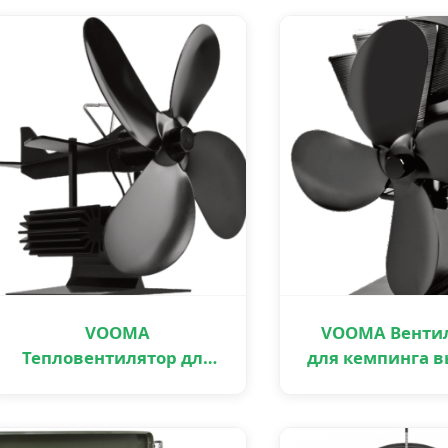
VOOMA
VOOMA Венти
Тепловентилятор для
для кемпинга 
улицы
скорости