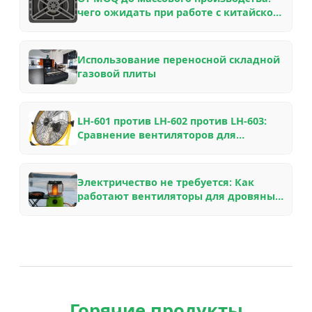
чего ожидать при работе с китайской
фабрикой по производству наружного
снаряжения — руководство
инсайдера
Использование переносной складной
газовой плиты
LH-601 против LH-602 против LH-603:
Сравнение вентиляторов для
дровяных печей VOOMA из
авиационного алюминия для
различных каминов
Электричество не требуется: Как
работают вентиляторы для дровяных
печей на тепловой энергии, почему
они экономят топливо и какую
модель выбрать
Горячие продукты