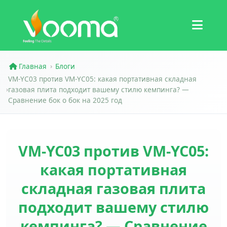
Сертификаты
Кейс
Главная
Блоги
›
VM-YC03 против VM-YC05: какая портативная складная
газовая плита подходит вашему стилю кемпинга? —
›
Сравнение бок о бок на 2025 год
VM-YC03 против VM-YC05:
какая портативная
складная газовая плита
подходит вашему стилю
кемпинга? — Сравнение