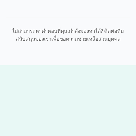
คุณสามารถส่งคำถามผ่านแบบฟอร์มติดต่อบนเว็บไซต์
ของเรา ส่งอีเมลถึงเราโดยตรง หรือโทรหาทีมขาย
ของเรา กรุณาให้รายละเอียดเกี่ยวกับความต้องการ
เฉพาะของคุณเพื่อให้ได้ใบเสนอราคาที่ถูกต้อง
ไม่สามารถหาคำตอบที่คุณกำลังมองหาได้? ติดต่อทีม
สนับสนุนของเราเพื่อขอความช่วยเหลือส่วนบุคคล