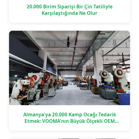
20.000 Birim Siparişi Bir Çin Tatiliyle
Karşılaştığında Ne Olur
Almanya'ya 20.000 Kamp Ocağı Tedarik
Etmek: VOOMA'nın Büyük Ölçekli OEM
Projesini Zamanında Nasıl Teslim Ettiği