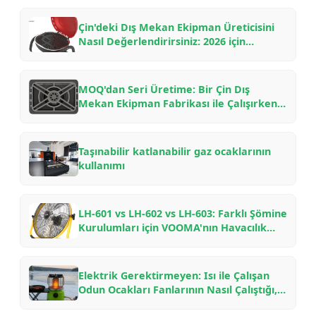
Çin'deki Dış Mekan Ekipman Üreticisini
Nasıl Değerlendirirsiniz: 2026 için
OEM/ODM Ortaklıkları için B2B Alıcı
Kontrol Listesi
MOQ'dan Seri Üretime: Bir Çin Dış
Mekan Ekipman Fabrikası ile Çalışırken
Ne Beklemelisiniz — Bir İçeriden
Öğrenme Rehberi
Taşınabilir katlanabilir gaz ocaklarının
kullanımı
LH-601 vs LH-602 vs LH-603: Farklı Şömine
Kurulumları için VOOMA'nın Havacılık
Aluminyum Odun Ocakları Fanlarının
Karşılaştırılması
Elektrik Gerektirmeyen: Isı ile Çalışan
Odun Ocakları Fanlarının Nasıl Çalıştığı,
Neden Yakıt Tasarrufu Sağladığı ve