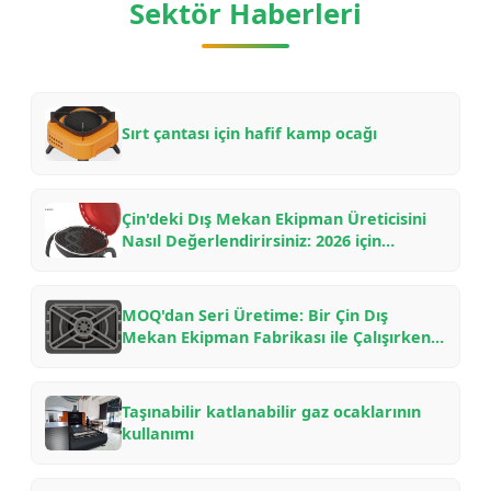
Sektör Haberleri
Sırt çantası için hafif kamp ocağı
Çin'deki Dış Mekan Ekipman Üreticisini
Nasıl Değerlendirirsiniz: 2026 için
OEM/ODM Ortaklıkları için B2B Alıcı
Kontrol Listesi
MOQ'dan Seri Üretime: Bir Çin Dış
Mekan Ekipman Fabrikası ile Çalışırken
Ne Beklemelisiniz — Bir İçeriden
Öğrenme Rehberi
Taşınabilir katlanabilir gaz ocaklarının
kullanımı