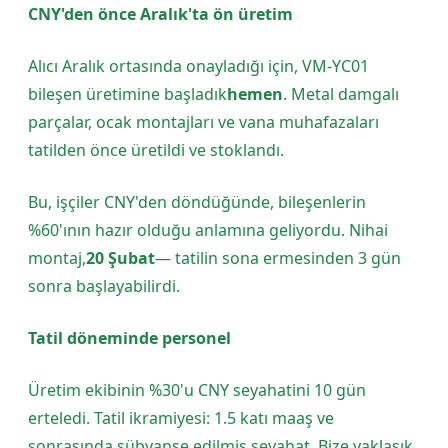
CNY'den önce Aralık'ta ön üretim
Alıcı Aralık ortasında onayladığı için, VM-YC01
bileşen üretimine başladık
hemen
. Metal damgalı
parçalar, ocak montajları ve vana muhafazaları
tatilden önce üretildi ve stoklandı.
Bu, işçiler CNY'den döndüğünde, bileşenlerin
%60'ının hazır olduğu anlamına geliyordu. Nihai
montaj,
20 Şubat
— tatilin sona ermesinden 3 gün
sonra başlayabilirdi.
Tatil döneminde personel
Üretim ekibinin %30'u CNY seyahatini 10 gün
erteledi. Tatil ikramiyesi: 1.5 katı maaş ve
sonrasında sübvanse edilmiş seyahat. Bize yaklaşık