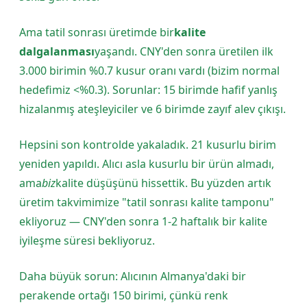
Ama tatil sonrası üretimde bir
kalite
dalgalanması
yaşandı. CNY'den sonra üretilen ilk
3.000 birimin %0.7 kusur oranı vardı (bizim normal
hedefimiz <%0.3). Sorunlar: 15 birimde hafif yanlış
hizalanmış ateşleyiciler ve 6 birimde zayıf alev çıkışı.
Hepsini son kontrolde yakaladık. 21 kusurlu birim
yeniden yapıldı. Alıcı asla kusurlu bir ürün almadı,
ama
biz
kalite düşüşünü hissettik. Bu yüzden artık
üretim takvimimize "tatil sonrası kalite tamponu"
ekliyoruz — CNY'den sonra 1-2 haftalık bir kalite
iyileşme süresi bekliyoruz.
Daha büyük sorun: Alıcının Almanya'daki bir
perakende ortağı 150 birimi, çünkü renk