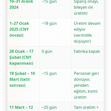
10–31 Aralık
~15 gün
Sipariş onayı,
2024
bileşen ön
üretimi
1–27 Ocak
~18 gün
Üretim devam
2025 (CNY
ediyor
öncesi)
(verimlilik
düşüyor)
28 Ocak – 17
0 gün
Fabrika kapalı
Şubat (CNY
kapanması)
18 Şubat – 10
~15 gün
Personel geri
Mart (tatil
dönüyor,
sonrası)
yeniden
eğitim, kısmi
üretim
11 Mart – 12
~25 gün
Tam üretim +