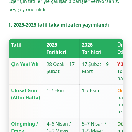
Eğer Çin tatilleriyle çakışan siparişler veriyorsanız,
beş şey önemlidir:
1. 2025-2026 tatil takvimi zaten yayımlandı
Tatil
2025
2026
Üreti
Tarihleri
Tarihleri
Etkisi
Çin Yeni Yılı
28 Ocak – 17
17 Şubat – 9
Yükse
Şubat
Mart
Toplam
hafta 
Ulusal Gün
1-7 Ekim
1-7 Ekim
Orta
—
(Altın Hafta)
hafta,
tedari
uzatır
Qingming /
4–6 Nisan /
5–7 Nisan /
Düşü
Emek
1–5 Mayıs
1–5 Mayıs
gün,