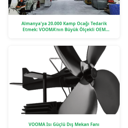
Almanya'ya 20.000 Kamp Ocağı Tedarik
Etmek: VOOMA'nın Büyük Ölçekli OEM
Projesini Zamanında Nasıl Teslim Ettiği
VOOMA Isı Güçlü Dış Mekan Fanı