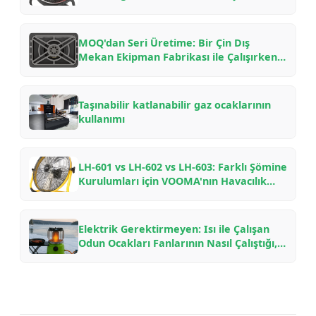
OEM/ODM Ortaklıkları için B2B Alıcı
Kontrol Listesi
MOQ'dan Seri Üretime: Bir Çin Dış
Mekan Ekipman Fabrikası ile Çalışırken
Ne Beklemelisiniz — Bir İçeriden
Öğrenme Rehberi
Taşınabilir katlanabilir gaz ocaklarının
kullanımı
LH-601 vs LH-602 vs LH-603: Farklı Şömine
Kurulumları için VOOMA'nın Havacılık
Aluminyum Odun Ocakları Fanlarının
Karşılaştırılması
Elektrik Gerektirmeyen: Isı ile Çalışan
Odun Ocakları Fanlarının Nasıl Çalıştığı,
Neden Yakıt Tasarrufu Sağladığı ve
Hangi Modelin Seçileceği