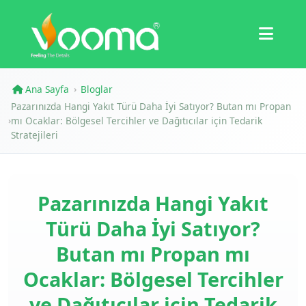
Sertifikalar
Vaka Çalışması
Ana Sayfa
Bloglar
›
Pazarınızda Hangi Yakıt Türü Daha İyi Satıyor? Butan mı Propan
mı Ocaklar: Bölgesel Tercihler ve Dağıtıcılar için Tedarik
›
Stratejileri
Pazarınızda Hangi Yakıt
Türü Daha İyi Satıyor?
Butan mı Propan mı
Ocaklar: Bölgesel Tercihler
ve Dağıtıcılar için Tedarik