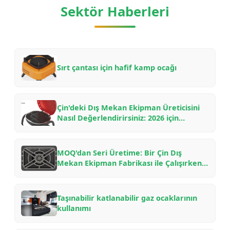
Sektör Haberleri
Sırt çantası için hafif kamp ocağı
Çin'deki Dış Mekan Ekipman Üreticisini
Nasıl Değerlendirirsiniz: 2026 için
OEM/ODM Ortaklıkları için B2B Alıcı
Kontrol Listesi
MOQ'dan Seri Üretime: Bir Çin Dış
Mekan Ekipman Fabrikası ile Çalışırken
Ne Beklemelisiniz — Bir İçeriden
Öğrenme Rehberi
Taşınabilir katlanabilir gaz ocaklarının
kullanımı