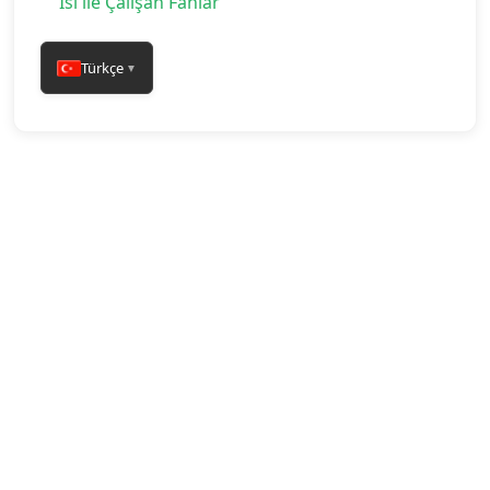
Isı ile Çalışan Fanlar
Türkçe
▼