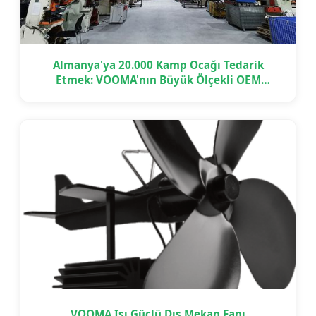
Almanya'ya 20.000 Kamp Ocağı Tedarik
Etmek: VOOMA'nın Büyük Ölçekli OEM
Projesini Zamanında Nasıl Teslim Ettiği
VOOMA Isı Güçlü Dış Mekan Fanı