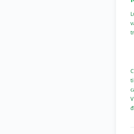
L
v
t
C
t
c
V
đ