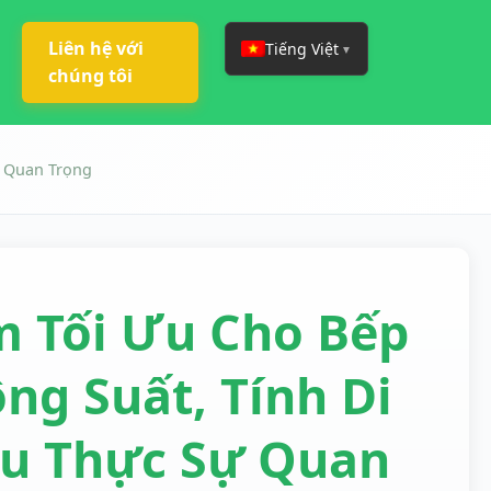
Liên hệ với
Tiếng Việt
▼
chúng tôi
ự Quan Trọng
 Tối Ưu Cho Bếp
ng Suất, Tính Di
u Thực Sự Quan