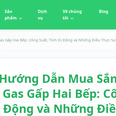
Sản
Dịch
Về chúng
Blog
phẩm
vụ
tôi
s Gấp Hai Bếp: Công Suất, Tính Di Động và Những Điều Thực S
Hướng Dẫn Mua Sắm
Gas Gấp Hai Bếp: Cô
Động và Những Điề