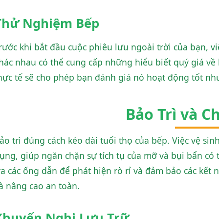
Thử Nghiệm Bếp
rước khi bắt đầu cuộc phiêu lưu ngoài trời của bạn, 
hác nhau có thể cung cấp những hiểu biết quý giá về
hực tế sẽ cho phép bạn đánh giá nó hoạt động tốt như
Bảo Trì và C
ảo trì đúng cách kéo dài tuổi thọ của bếp. Việc vệ sin
ụng, giúp ngăn chặn sự tích tụ của mỡ và bụi bẩn có
ra các ống dẫn để phát hiện rò rỉ và đảm bảo các kết 
à nâng cao an toàn.
Khuyến Nghị Lưu Trữ