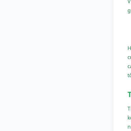
V
g
H
c
c
t
T
k
n