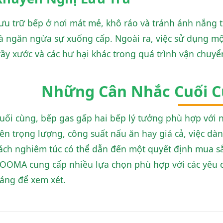
ưu trữ bếp ở nơi mát mẻ, khô ráo và tránh ánh nắng t
à ngăn ngừa sự xuống cấp. Ngoài ra, việc sử dụng một
rầy xước và các hư hại khác trong quá trình vận chuyể
Những Cân Nhắc Cuối C
uối cùng, bếp gas gấp hai bếp lý tưởng phù hợp với n
iên trọng lượng, công suất nấu ăn hay giá cả, việc dà
ách nghiêm túc có thể dẫn đến một quyết định mua 
OOMA cung cấp nhiều lựa chọn phù hợp với các yêu c
áng để xem xét.