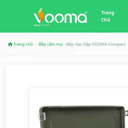
Trang
Chủ
Trang chủ
Bếp cắm trại
Bếp Gas Gập VOOMA Compact
›
›