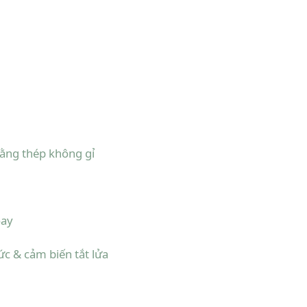
ằng thép không gỉ
oay
c & cảm biến tắt lửa