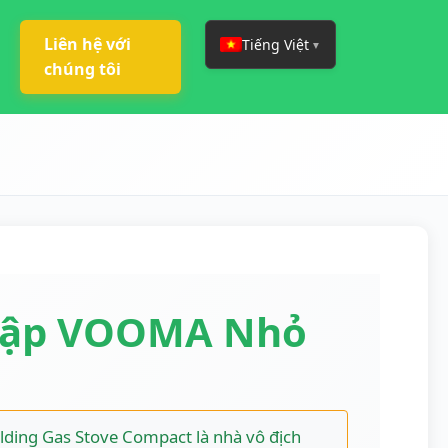
Liên hệ với
Tiếng Việt
▼
chúng tôi
Gập VOOMA Nhỏ
ding Gas Stove Compact là nhà vô địch