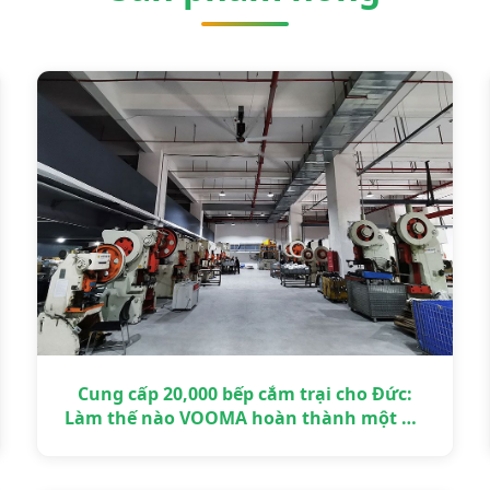
Cung cấp 20,000 bếp cắm trại cho Đức:
Làm thế nào VOOMA hoàn thành một dự
án OEM quy mô lớn đúng hạn