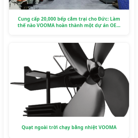
Cung cấp 20,000 bếp cắm trại cho Đức: Làm
thế nào VOOMA hoàn thành một dự án OEM
quy mô lớn đúng hạn
Quạt ngoài trời chạy bằng nhiệt VOOMA