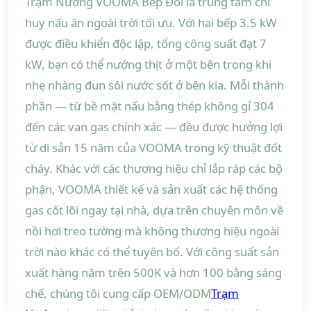
Trạm Nướng VOOMA Bếp Đôi là trung tâm chỉ
huy nấu ăn ngoài trời tối ưu. Với hai bếp 3.5 kW
được điều khiển độc lập, tổng công suất đạt 7
kW, bạn có thể nướng thịt ở một bên trong khi
nhẹ nhàng đun sôi nước sốt ở bên kia. Mỗi thành
phần — từ bề mặt nấu bằng thép không gỉ 304
đến các van gas chính xác — đều được hưởng lợi
từ di sản 15 năm của VOOMA trong kỹ thuật đốt
cháy. Khác với các thương hiệu chỉ lắp ráp các bộ
phận, VOOMA thiết kế và sản xuất các hệ thống
gas cốt lõi ngay tại nhà, dựa trên chuyên môn về
nồi hơi treo tường mà không thương hiệu ngoài
trời nào khác có thể tuyên bố. Với công suất sản
xuất hàng năm trên 500K và hơn 100 bằng sáng
chế, chúng tôi cung cấp OEM/ODM
Trạm