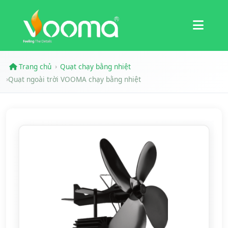
Chứng nhận
Nghiên cứu trường hợp
Trang chủ
Quạt chạy bằng nhiệt
›
Quạt ngoài trời VOOMA chạy bằng nhiệt
›