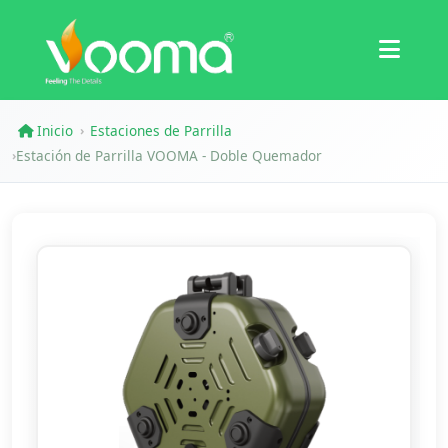
Certificaciones
Estudio de Caso
Inicio
Estaciones de Parrilla
›
Estación de Parrilla VOOMA - Doble Quemador
›