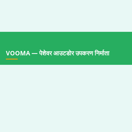
VOOMA — पेशेवर आउटडोर उपकरण निर्माता
VOOMA पोर्टेबल कैंपिंग स्टोव, आउटडोर फैंस, लकड़ी के स्टोव फैंस,
और लाइटिंग उपकरण का एक प्रमुख निर्माता है। 500K+ वार्षिक उत्पादन
क्षमता। 2009 से OEM/ODM सेवाएँ। झोंगशान, गुआंगडोंग में स्थित —
चीन के गैस उपकरण उद्योग का केंद्र।
त्वरित लिंक
हमारे बारे में