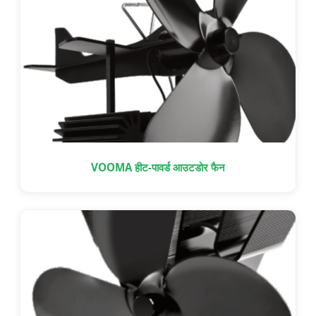
VOOMA हीट-पावर्ड आउटडोर फैन