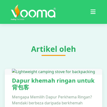
Sijil
Kajian Kes
Artikel oleh
Dapur khemah ringan untuk
背包客
Mengapa Memilih Dapur Perkhema Ringan?
Mendaki berbeza daripada berkhemah